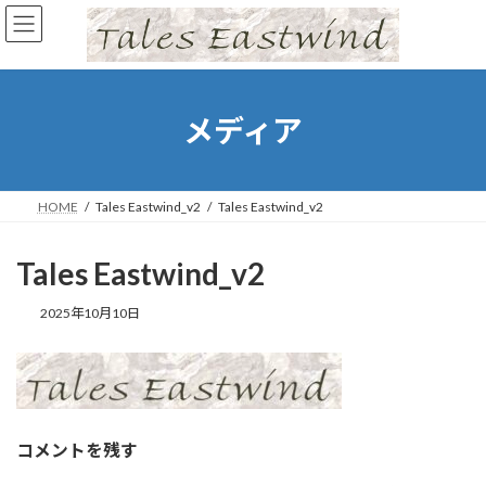
コ
ナ
ン
ビ
テ
ゲ
ン
ー
ツ
シ
へ
ョ
メディア
ス
ン
キ
に
ッ
移
プ
動
HOME
Tales Eastwind_v2
Tales Eastwind_v2
Tales Eastwind_v2
2025年10月10日
コメントを残す