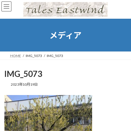
コ
ナ
ン
ビ
テ
ゲ
ン
ー
ツ
シ
へ
ョ
メディア
ス
ン
キ
に
ッ
移
プ
動
HOME
IMG_5073
IMG_5073
IMG_5073
2023年10月19日