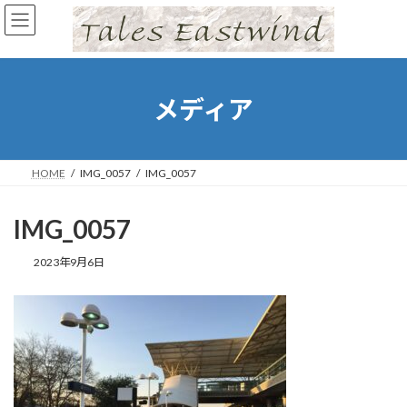
コ
ナ
ン
ビ
テ
ゲ
ン
ー
ツ
シ
へ
ョ
メディア
ス
ン
キ
に
ッ
移
プ
動
HOME
IMG_0057
IMG_0057
IMG_0057
2023年9月6日