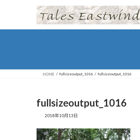
コ
ナ
ン
ビ
テ
ゲ
ン
ー
ツ
シ
へ
ョ
ス
ン
キ
に
ッ
移
プ
動
HOME
fullsizeoutput_1016
fullsizeoutput_1016
fullsizeoutput_1016
2018年10月13日