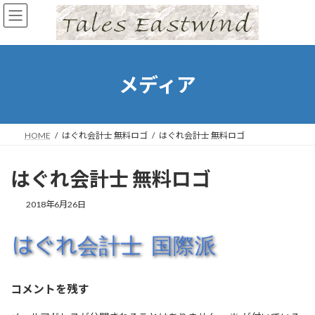
コ
ナ
ン
ビ
テ
ゲ
ン
ー
ツ
シ
へ
ョ
メディア
ス
ン
キ
に
ッ
移
プ
動
HOME
はぐれ会計士 無料ロゴ
はぐれ会計士 無料ロゴ
はぐれ会計士 無料ロゴ
2018年6月26日
コメントを残す